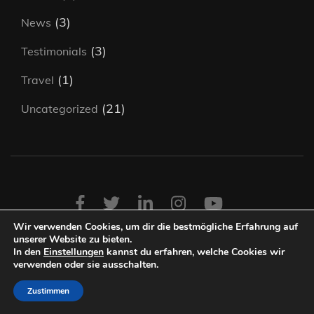
(3)
News
(3)
Testimonials
(1)
Travel
(21)
Uncategorized
Wir verwenden Cookies, um dir die bestmögliche Erfahrung auf
unserer Website zu bieten.
Copyright ©2026
Bildungsinitiative Rheinland Pfalz
.
University
In den
Einstellungen
kannst du erfahren, welche Cookies wir
Zone | Entwickelt von
Rara Theme
. Präsentiert von
WordPress
.
verwenden oder sie ausschalten.
Zustimmen