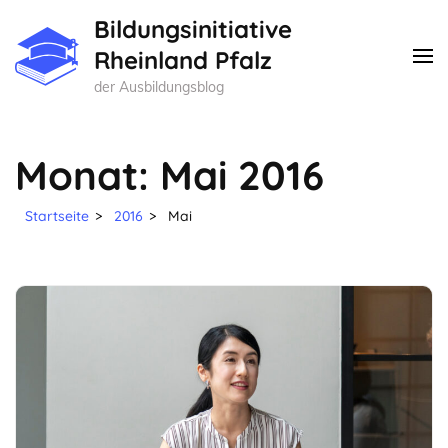
Zum
Bildungsinitiative
Inhalt
Rheinland Pfalz
springen
der Ausbildungsblog
(Enter
drücken)
Monat:
Mai 2016
Startseite
>
2016
>
Mai