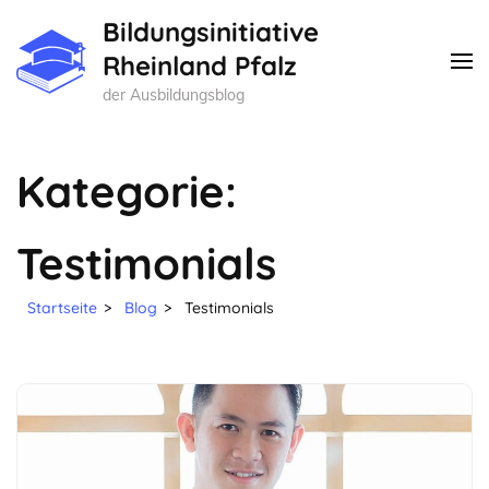
Zum
Bildungsinitiative
Inhalt
Rheinland Pfalz
springen
der Ausbildungsblog
(Enter
drücken)
Kategorie:
Testimonials
Startseite
>
Blog
>
Testimonials