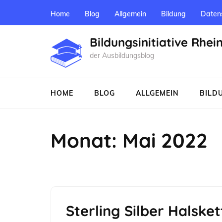
Zum
Home
Blog
Allgemein
Bildung
Daten
Inhalt
springen
Bildungsinitiative Rhei
(Enter
der Ausbildungsblog
drücken)
HOME
BLOG
ALLGEMEIN
BILD
Monat:
Mai 2022
Sterling Silber Halske