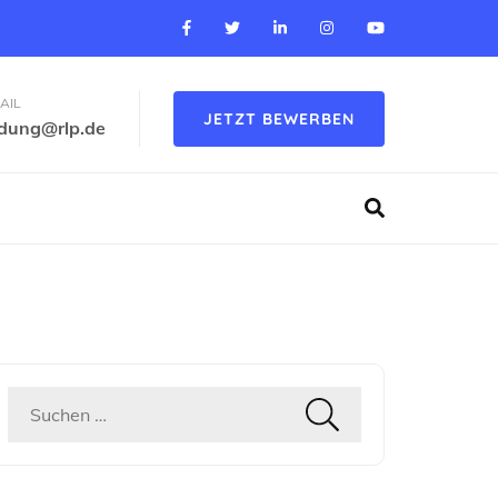
AIL
JETZT BEWERBEN
ldung@rlp.de
Suchen
nach: