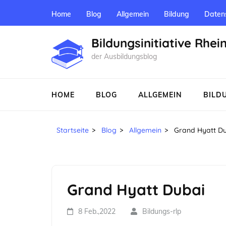
Zum
Home
Blog
Allgemein
Bildung
Daten
Inhalt
springen
Bildungsinitiative Rhei
(Enter
der Ausbildungsblog
drücken)
HOME
BLOG
ALLGEMEIN
BILD
Startseite
>
Blog
>
Allgemein
>
Grand Hyatt D
Grand Hyatt Dubai
8 Feb.,2022
Bildungs-rlp