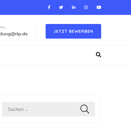
AIL
JETZT BEWERBEN
ldung@rlp.de
Suchen
nach: